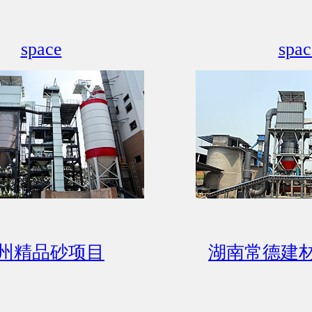
space
spac
州精品砂项目
湖南常德建