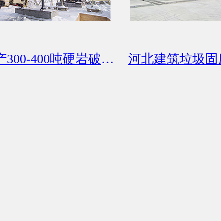
俄罗斯时产300-400吨硬岩破碎项目
河北建筑垃圾固