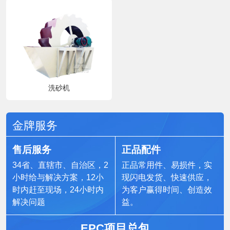
洗砂机
金牌服务
售后服务
正品配件
34省、直辖市、自治区，2
正品常用件、易损件，实
小时给与解决方案，12小
现闪电发货、快速供应，
时内赶至现场，24小时内
为客户赢得时间、创造效
解决问题
益。
EPC项目总包