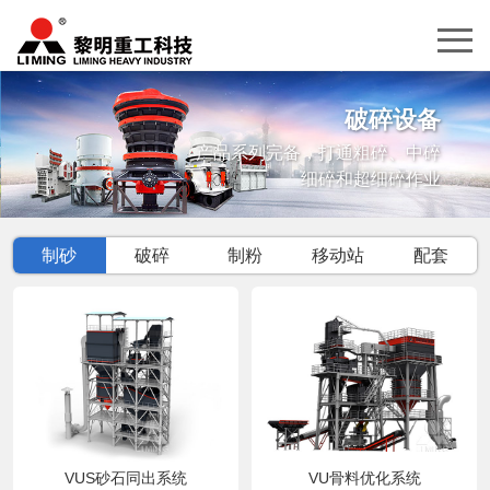
破碎设备
产品系列完备，打通粗碎、中碎
细碎和超细碎作业
制砂
破碎
制粉
移动站
配套
VUS砂石同出系统
VU骨料优化系统