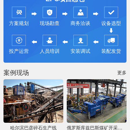
方案规划
现场勘查
商务洽谈
设备选型
投产运营
人员培训
安装调试
装配发货
案例现场
更多
哈尔滨巴彦碎石生产线
俄罗斯库兹巴斯煤矿开采项目