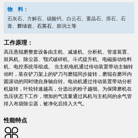
物 料：
石灰石
、
方解石
、
碳酸钙
、
白云石
、
重晶石
、
滑石
、
石
膏
、辉绿岩、石英石、
膨润土
等
工作原理：
高压悬辊磨整套设备由主机、减速机、分析机、管道装置、
鼓风机、除尘器、颚式破碎机、斗式提升机、电磁振动给料
机、电控系统等组成。 当主机电机通过传动装置带动主轴转
动时，装在铲刀架上的铲刀与磨辊同步旋转，磨辊在磨环内
圆滚动的同时绕自身轴自转。电动机通过传动装置带动分析
机旋转，叶轮转速越高，分选出的粉子越细。为保障磨机在
负压状态下工作，增加的气流量通过风机与主机间的余气管
排入布袋除尘器，被净化后排入大气。
性能特点