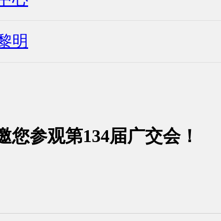
黎明
邀您参观第134届广交会！