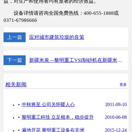
益，对生产和使用者均有显著的经济效益。
设备详情请咨询全国免费热线：400-655-1888或
0371-67986666
上一篇
应对城市建筑垃圾的良策
下一篇
新疆米泉—黎明重工VSI制砂机在新疆米泉大展宏图
相关新闻
更多
·
中秋将至 公司关怀暖人心
2011-09-10
·
黎明重工科技 立足根本，稳步提升
2010-06-08
·
遍地开花 黎明重工设备在非洲
2015-12-24