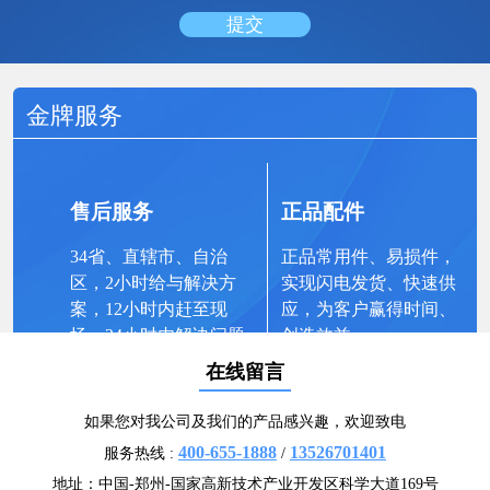
金牌服务
售后服务
正品配件
34省、直辖市、自治
正品常用件、易损件，
区，2小时给与解决方
实现闪电发货、快速供
案，12小时内赶至现
应，为客户赢得时间、
场，24小时内解决问题
创造效益。
在线留言
如果您对我公司及我们的产品感兴趣，欢迎致电
EPC项目总包
400-655-1888
13526701401
服务热线 :
/
地址：中国-郑州-国家高新技术产业开发区科学大道169号