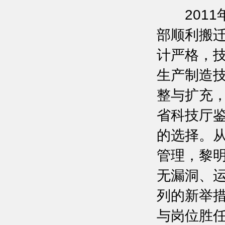
2011
部顺利搬
计严格，
生产制造
整与扩充
省科技厅
的选择。从
管理，黎
无漏洞、
列的新举
与岗位胜