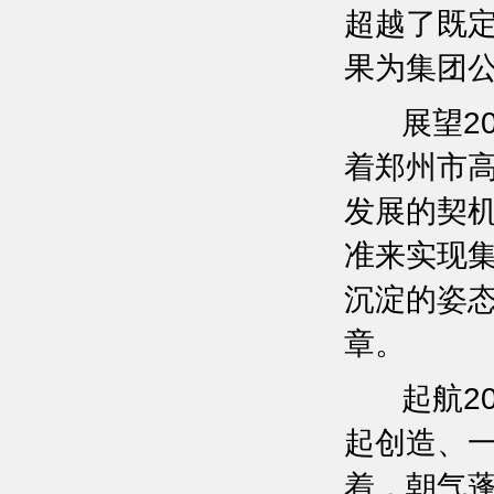
超越了既定
果为集团
展望20
着郑州市
发展的契
准来实现
沉淀的姿
章。
起航20
起创造、一
着，朝气蓬