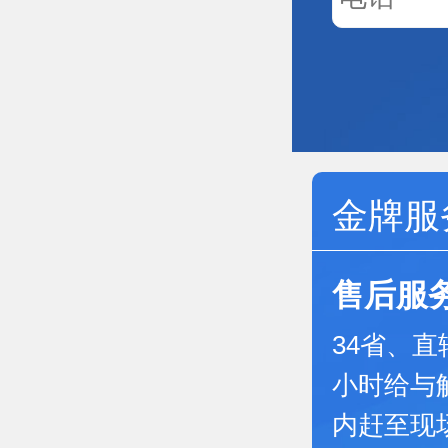
金牌服
售后服
34省、
小时给与
内赶至现