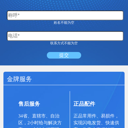
姓名不能为空
联系方式不能为空
金牌服务
售后服务
正品配件
34省、直辖市、自治
正品常用件、易损件，
区，2小时给与解决方
实现闪电发货、快速供