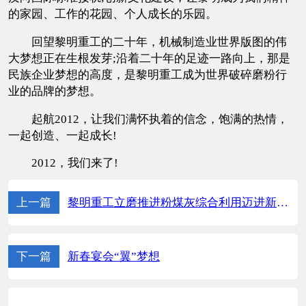
的家园、工作的花园、个人成长的乐园。
回望黎明重工的二十年，机械制造业世界版图的伟
大梦想正在生根发芽;沿着二十年的足迹一路向上，那是
民族企业梦想的高度，是黎明重工成为世界破碎磨粉行
业的品牌的梦想。
起航2012，让我们满怀执着的信念，饱满的热情，
一起创造、一起成长!
2012，我们来了!
上一篇
黎明重工立磨推进粉煤灰综合利用迈进新纪元
下一篇
新春宴会“翼”梦想