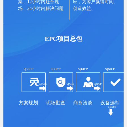
案，12小时内赶至现
应，为客户赢得时间、
场，24小时内解决问题
创造效益。
EPC项目总包
space
space
space
space
space
space
space
方案规划
现场勘查
商务洽谈
设备选型
space