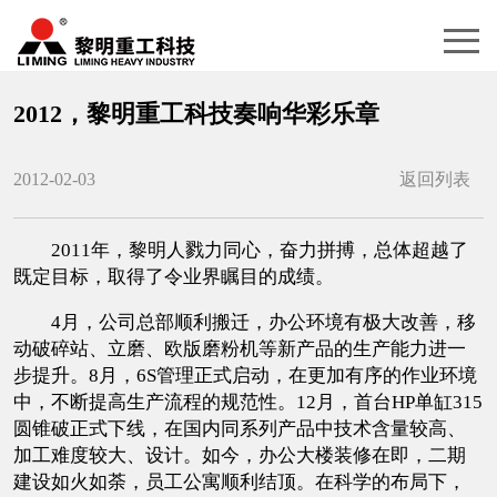
2012，黎明重工科技奏响华彩乐章
2012-02-03
返回列表
2011年，黎明人戮力同心，奋力拼搏，总体超越了
既定目标，取得了令业界瞩目的成绩。
4月，公司总部顺利搬迁，办公环境有极大改善，移
动破碎站、立磨、欧版磨粉机等新产品的生产能力进一
步提升。8月，6S管理正式启动，在更加有序的作业环境
中，不断提高生产流程的规范性。12月，首台HP单缸315
圆锥破正式下线，在国内同系列产品中技术含量较高、
加工难度较大、设计。如今，办公大楼装修在即，二期
建设如火如荼，员工公寓顺利结顶。在科学的布局下，