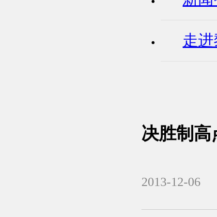
走进
决胜制高
2013-12-06