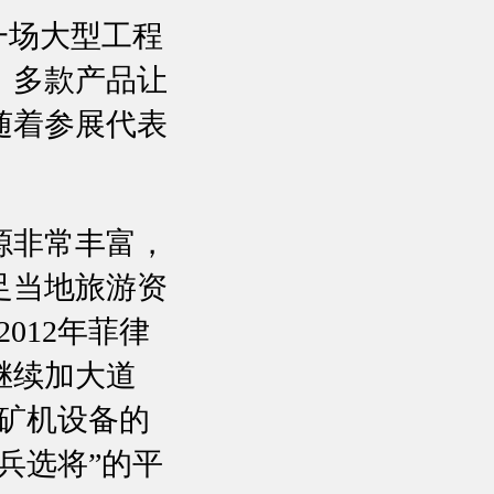
一场大型工程
，多款产品让
随着参展代表
源非常丰富，
足当地旅游资
012年菲律
继续加大道
矿机设备的
兵选将”的平