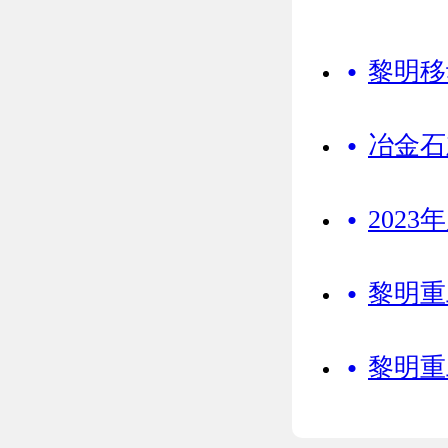
·
黎明移动
·
冶金石灰
·
202
·
黎明重
·
黎明重