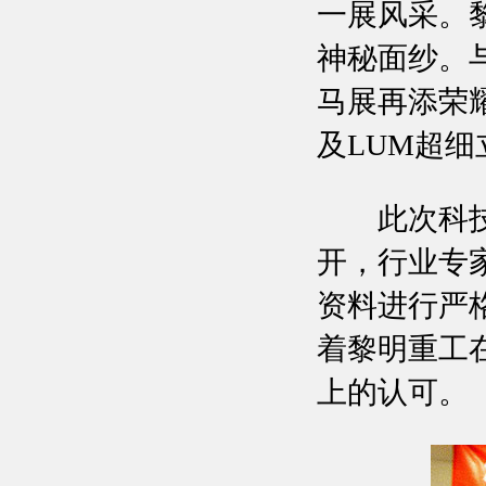
一展风采。
神秘面纱。
马展再添荣耀
及LUM超
此次科技成
开，行业专
资料进行严
着黎明重工
上的认可。