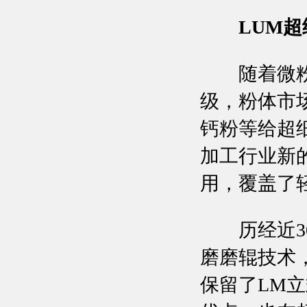
LUM
随着微粉磨
级，粉体市
钙粉等给超
加工行业新
用，覆盖了
历经近30
磨磨辊技术
保留了LM