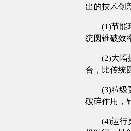
出的技术创
(1)节能
统圆锥破效率约
(2)大幅
合，比传统圆
(3)粒级
破碎作用，
(4)运行